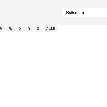
V
W
X
Y
Z
ALLE