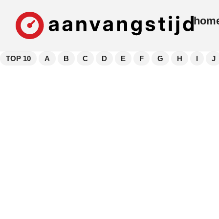
hom
TOP 10
A
B
C
D
E
F
G
H
I
J