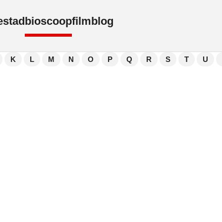
e
stad
bioscoop
film
blog
K
L
M
N
O
P
Q
R
S
T
U