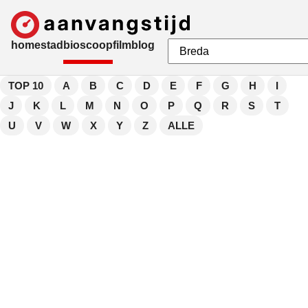
home
stad
bioscoop
film
blog
TOP 10
A
B
C
D
E
F
G
H
I
J
K
L
M
N
O
P
Q
R
S
T
U
V
W
X
Y
Z
ALLE