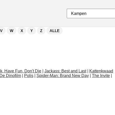
V
W
X
Y
Z
ALLE
k, Have Fun, Don't Die
|
Jackass: Best and Last
|
Kattenkwaad
 De Dinofilm
|
Polis
|
Spider-Man: Brand New Day
|
The Invite
|