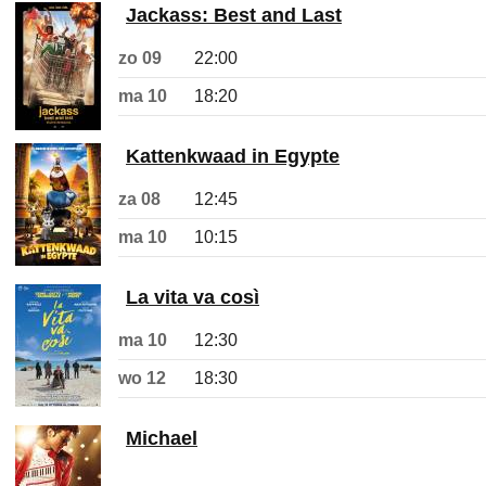
Jackass: Best and Last
zo 09
22:00
ma 10
18:20
Kattenkwaad in Egypte
za 08
12:45
ma 10
10:15
La vita va così
ma 10
12:30
wo 12
18:30
Michael