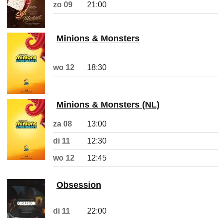
zo 09
21:00
Minions & Monsters
wo 12
18:30
Minions & Monsters (NL)
za 08
13:00
di 11
12:30
wo 12
12:45
Obsession
di 11
22:00