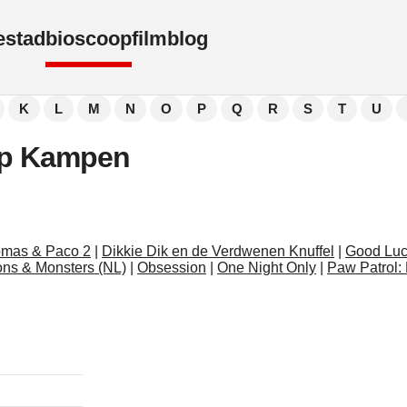
e
stad
bioscoop
film
blog
K
L
M
N
O
P
Q
R
S
T
U
op Kampen
omas & Paco 2
|
Dikkie Dik en de Verdwenen Knuffel
|
Good Luc
ons & Monsters (NL)
|
Obsession
|
One Night Only
|
Paw Patrol: