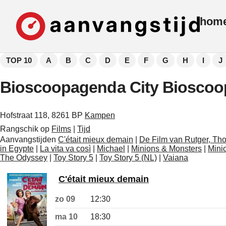
hom
TOP 10
A
B
C
D
E
F
G
H
I
J
Bioscoopagenda City Biosco
Hofstraat 118, 8261 BP
Kampen
Rangschik op
Films
|
Tijd
Aanvangstijden
C'était mieux demain
|
De Film van Rutger, Th
in Egypte
|
La vita va così
|
Michael
|
Minions & Monsters
|
Mini
The Odyssey
|
Toy Story 5
|
Toy Story 5 (NL)
|
Vaiana
C'était mieux demain
zo 09
12:30
ma 10
18:30