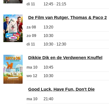
di 11
12:45 · 21:15
De Film van Rutger, Thomas & Paco 2
za 08
13:20
zo 09
10:30
di 11
10:30 · 12:30
Dikkie Dik en de Verdwenen Knuffel
ma 10
10:45
wo 12
10:30
Good Luck, Have Fun, Don't Die
ma 10
21:40