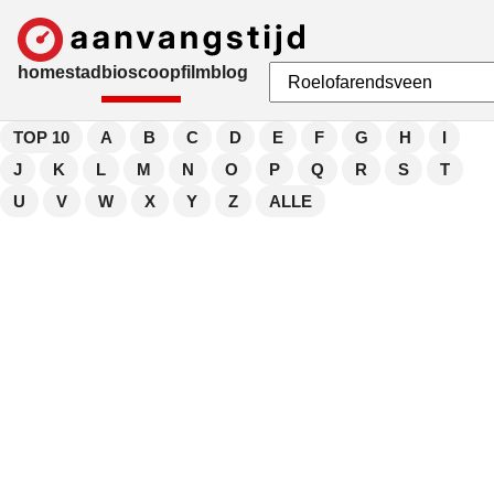
home
stad
bioscoop
film
blog
TOP 10
A
B
C
D
E
F
G
H
I
J
K
L
M
N
O
P
Q
R
S
T
U
V
W
X
Y
Z
ALLE