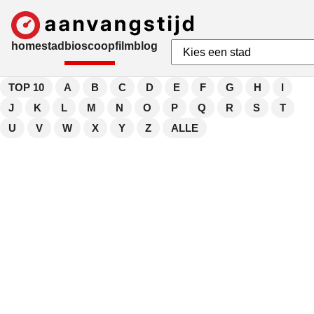
home
stad
bioscoop
film
blog
TOP 10
A
B
C
D
E
F
G
H
I
J
K
L
M
N
O
P
Q
R
S
T
U
V
W
X
Y
Z
ALLE