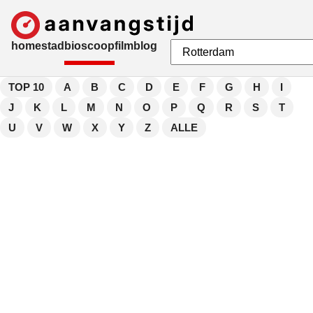
home
stad
bioscoop
film
blog
TOP 10
A
B
C
D
E
F
G
H
I
J
K
L
M
N
O
P
Q
R
S
T
U
V
W
X
Y
Z
ALLE