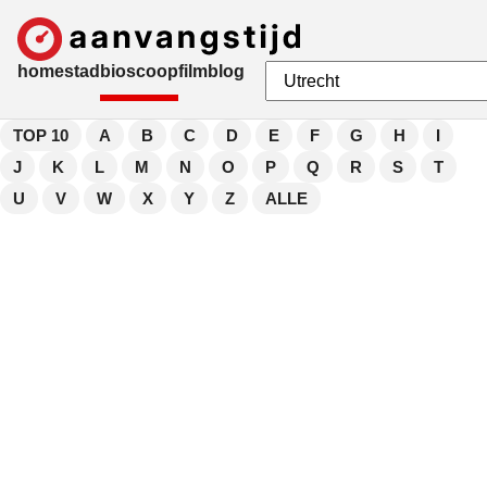
home
stad
bioscoop
film
blog
TOP 10
A
B
C
D
E
F
G
H
I
J
K
L
M
N
O
P
Q
R
S
T
U
V
W
X
Y
Z
ALLE