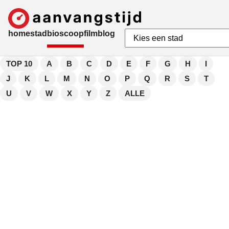
home
stad
bioscoop
film
blog
TOP 10
A
B
C
D
E
F
G
H
I
J
K
L
M
N
O
P
Q
R
S
T
U
V
W
X
Y
Z
ALLE