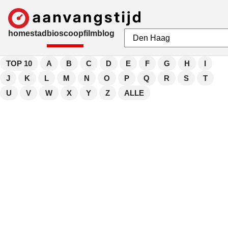
home
stad
bioscoop
film
blog
TOP 10
A
B
C
D
E
F
G
H
I
J
K
L
M
N
O
P
Q
R
S
T
U
V
W
X
Y
Z
ALLE