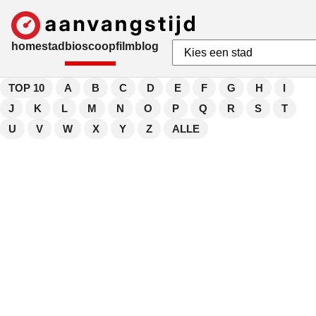
home
stad
bioscoop
film
blog
TOP 10
A
B
C
D
E
F
G
H
I
J
K
L
M
N
O
P
Q
R
S
T
U
V
W
X
Y
Z
ALLE