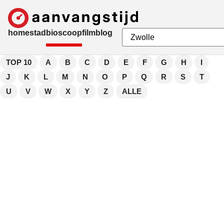
home
stad
bioscoop
film
blog
TOP 10
A
B
C
D
E
F
G
H
I
J
K
L
M
N
O
P
Q
R
S
T
U
V
W
X
Y
Z
ALLE