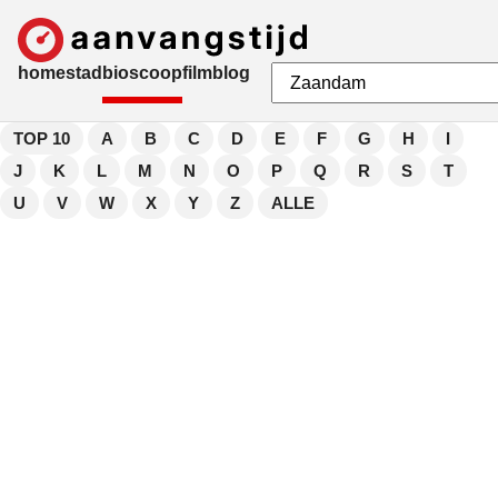
home
stad
bioscoop
film
blog
TOP 10
A
B
C
D
E
F
G
H
I
J
K
L
M
N
O
P
Q
R
S
T
U
V
W
X
Y
Z
ALLE