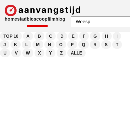
home
stad
bioscoop
film
blog
TOP 10
A
B
C
D
E
F
G
H
I
J
K
L
M
N
O
P
Q
R
S
T
U
V
W
X
Y
Z
ALLE