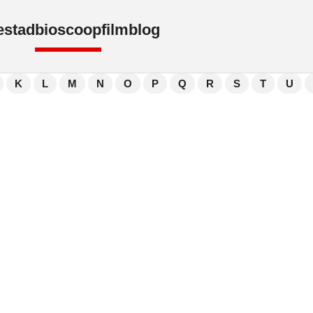
e
stad
bioscoop
film
blog
K
L
M
N
O
P
Q
R
S
T
U