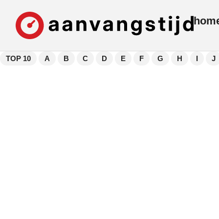
hom
TOP 10
A
B
C
D
E
F
G
H
I
J