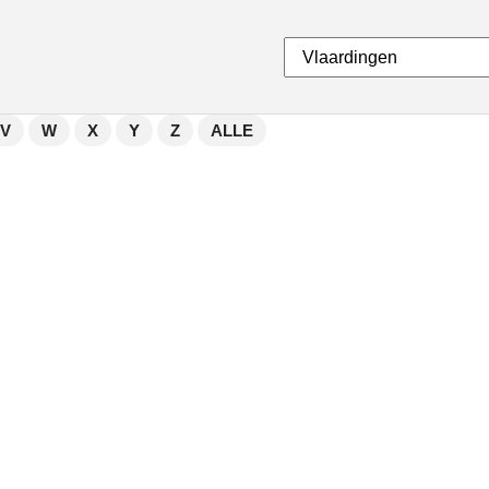
V
W
X
Y
Z
ALLE