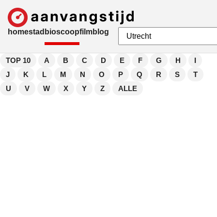
home
stad
bioscoop
film
blog
TOP 10
A
B
C
D
E
F
G
H
I
J
K
L
M
N
O
P
Q
R
S
T
U
V
W
X
Y
Z
ALLE