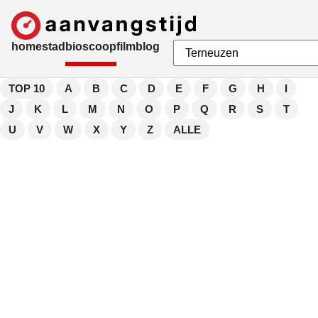
home
stad
bioscoop
film
blog
TOP 10
A
B
C
D
E
F
G
H
I
J
K
L
M
N
O
P
Q
R
S
T
U
V
W
X
Y
Z
ALLE