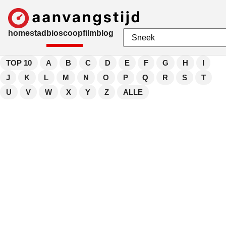
home
stad
bioscoop
film
blog
TOP 10
A
B
C
D
E
F
G
H
I
J
K
L
M
N
O
P
Q
R
S
T
U
V
W
X
Y
Z
ALLE