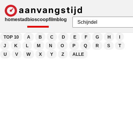
home
stad
bioscoop
film
blog
TOP 10
A
B
C
D
E
F
G
H
I
J
K
L
M
N
O
P
Q
R
S
T
U
V
W
X
Y
Z
ALLE