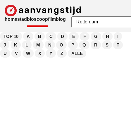
home
stad
bioscoop
film
blog
TOP 10
A
B
C
D
E
F
G
H
I
J
K
L
M
N
O
P
Q
R
S
T
U
V
W
X
Y
Z
ALLE