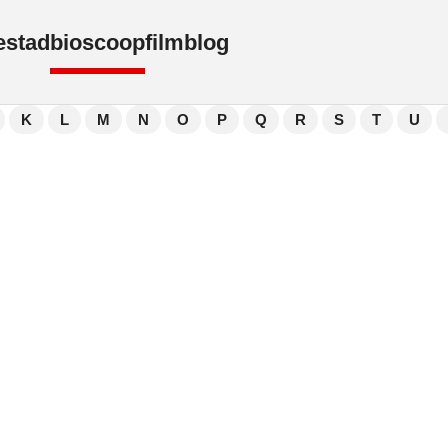
e
stad
bioscoop
film
blog
K
L
M
N
O
P
Q
R
S
T
U