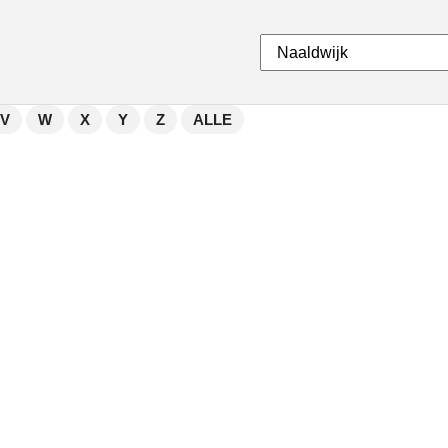
V
W
X
Y
Z
ALLE