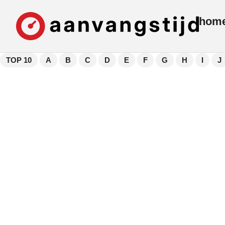
hom
TOP 10
A
B
C
D
E
F
G
H
I
J