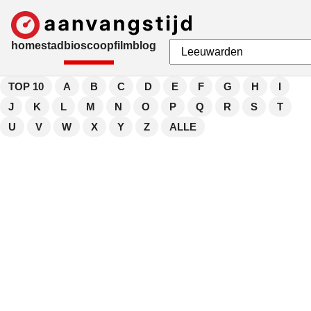
home
stad
bioscoop
film
blog
TOP 10
A
B
C
D
E
F
G
H
I
J
K
L
M
N
O
P
Q
R
S
T
U
V
W
X
Y
Z
ALLE