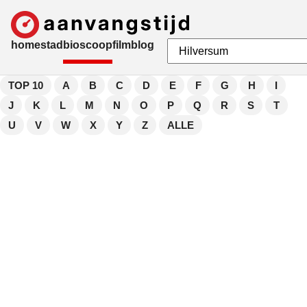
home
stad
bioscoop
film
blog
TOP 10
A
B
C
D
E
F
G
H
I
J
K
L
M
N
O
P
Q
R
S
T
U
V
W
X
Y
Z
ALLE