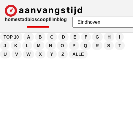
home
stad
bioscoop
film
blog
TOP 10
A
B
C
D
E
F
G
H
I
J
K
L
M
N
O
P
Q
R
S
T
U
V
W
X
Y
Z
ALLE