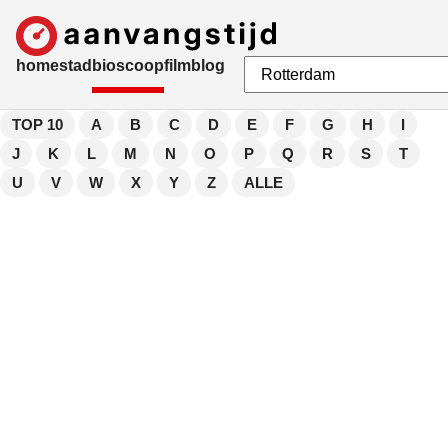
home
stad
bioscoop
film
blog
TOP 10
A
B
C
D
E
F
G
H
I
J
K
L
M
N
O
P
Q
R
S
T
U
V
W
X
Y
Z
ALLE