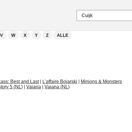
V
W
X
Y
Z
ALLE
ass: Best and Last
|
L'affaire Bojarski
|
Minions & Monsters
tory 5 (NL)
|
Vaiana
|
Vaiana (NL)