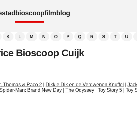
e
stad
bioscoop
film
blog
K
L
M
N
O
P
Q
R
S
T
U
ice Bioscoop Cuijk
r, Thomas & Paco 2
|
Dikkie Dik en de Verdwenen Knuffel
|
Jack
Spider-Man: Brand New Day
|
The Odyssey
|
Toy Story 5
|
Toy S