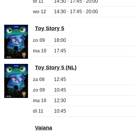
di 11
14:30 · 17:45 · 20:00
wo 12
14:30 · 17:45 · 20:00
Toy Story 5
zo 09
18:00
ma 10
17:45
Toy Story 5 (NL)
za 08
12:45
zo 09
10:45
ma 10
12:30
di 11
10:45
Vaiana