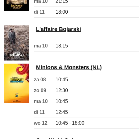
ma 10
21:15
di 11
18:00
L'affaire Bojarski
ma 10
18:15
Minions & Monsters (NL)
za 08
10:45
zo 09
12:30
ma 10
10:45
di 11
12:45
wo 12
10:45 · 18:00