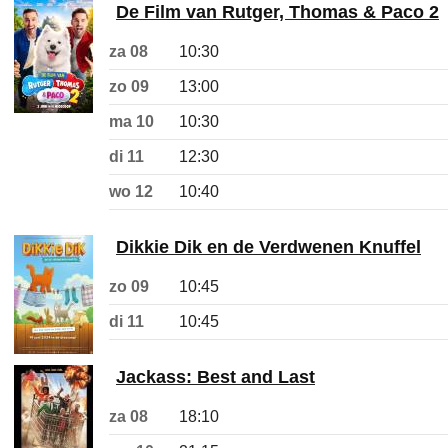
De Film van Rutger, Thomas & Paco 2
za 08
10:30
zo 09
13:00
ma 10
10:30
di 11
12:30
wo 12
10:40
Dikkie Dik en de Verdwenen Knuffel
zo 09
10:45
di 11
10:45
Jackass: Best and Last
za 08
18:10