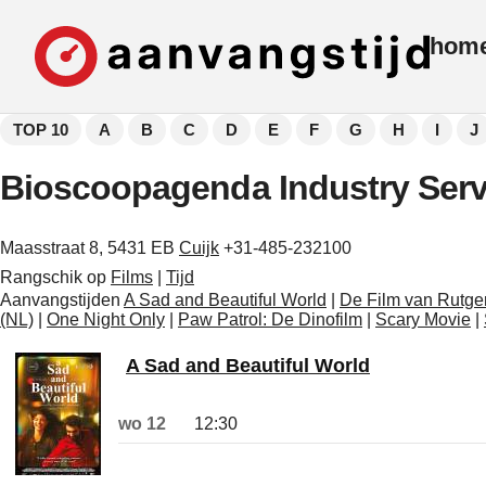
hom
TOP 10
A
B
C
D
E
F
G
H
I
J
Bioscoopagenda Industry Serv
Maasstraat 8, 5431 EB
Cuijk
+31-485-232100
Rangschik op
Films
|
Tijd
Aanvangstijden
A Sad and Beautiful World
|
De Film van Rutge
(NL)
|
One Night Only
|
Paw Patrol: De Dinofilm
|
Scary Movie
|
A Sad and Beautiful World
wo 12
12:30