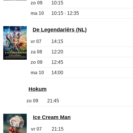
zo 09
10:15
ma 10
10:15 · 12:35
De Legendariërs (NL)
vr 07
14:15
za 08
12:20
zo 09
12:45
ma 10
14:00
Hokum
zo 09
21:45
Ice Cream Man
vr 07
21:15