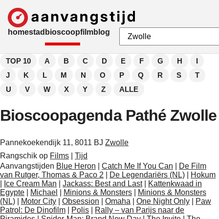
home
stad
bioscoop
film
blog
TOP 10
A
B
C
D
E
F
G
H
I
J
K
L
M
N
O
P
Q
R
S
T
U
V
W
X
Y
Z
ALLE
Bioscoopagenda Pathé Zwolle
Pannekoekendijk 11, 8011 BJ
Zwolle
Rangschik op
Films
|
Tijd
Aanvangstijden
Blue Heron
|
Catch Me If You Can
|
De Film
van Rutger, Thomas & Paco 2
|
De Legendariërs (NL)
|
Hokum
|
Ice Cream Man
|
Jackass: Best and Last
|
Kattenkwaad in
Egypte
|
Michael
|
Minions & Monsters
|
Minions & Monsters
(NL)
|
Motor City
|
Obsession
|
Omaha
|
One Night Only
|
Paw
Patrol: De Dinofilm
|
Polis
|
Rally – van Parijs naar de
Piramides
|
Spider-Man: Brand New Day
|
The Invite
|
The