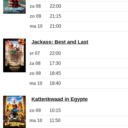
za 08
22:00
zo 09
21:15
ma 10
21:00
Jackass: Best and Last
vr 07
22:00
za 08
17:30
zo 09
18:45
ma 10
18:40
Kattenkwaad in Egypte
zo 09
10:15
ma 10
11:50