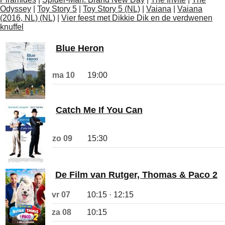
Odyssey
|
Toy Story 5
|
Toy Story 5 (NL)
|
Vaiana
|
Vaiana
(2016, NL) (NL)
|
Vier feest met Dikkie Dik en de verdwenen
knuffel
Blue Heron
ma 10
19:00
Catch Me If You Can
zo 09
15:30
De Film van Rutger, Thomas & Paco 2
vr 07
10:15 · 12:15
za 08
10:15