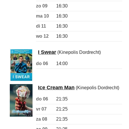
zo 09
16:30
ma 10
16:30
di 11
16:30
wo 12
16:30
I Swear
(Kinepolis Dordrecht)
do 06
14:00
Ice Cream Man
(Kinepolis Dordrecht)
do 06
21:35
vr 07
21:25
za 08
21:35