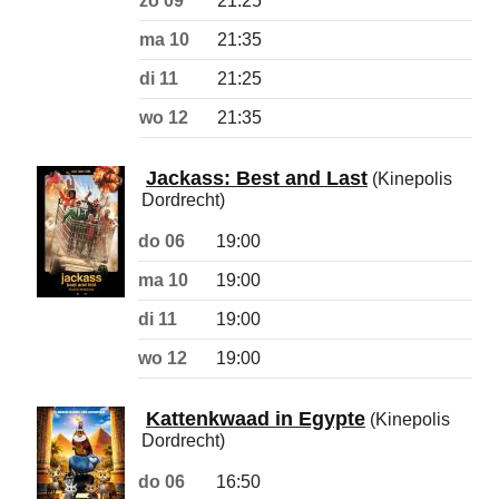
zo 09
21:25
ma 10
21:35
di 11
21:25
wo 12
21:35
Jackass: Best and Last
(Kinepolis
Dordrecht)
do 06
19:00
ma 10
19:00
di 11
19:00
wo 12
19:00
Kattenkwaad in Egypte
(Kinepolis
Dordrecht)
do 06
16:50