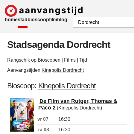
home
stad
bioscoop
film
blog
Stadsagenda Dordrecht
Rangschik op
Bioscopen
|
Films
|
Tijd
Aanvangstijden
Kinepolis Dordrecht
Bioscoop:
Kinepolis Dordrecht
De Film van Rutger, Thomas &
Paco 2
(Kinepolis Dordrecht)
vr 07
16:30
za 08
16:30