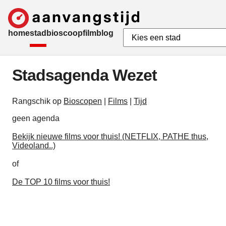
home
stad
bioscoop
film
blog
Stadsagenda Wezet
Rangschik op
Bioscopen
|
Films
|
Tijd
geen agenda
Bekijk nieuwe films voor thuis! (NETFLIX, PATHE thus,
Videoland..)
of
De TOP 10 films voor thuis!