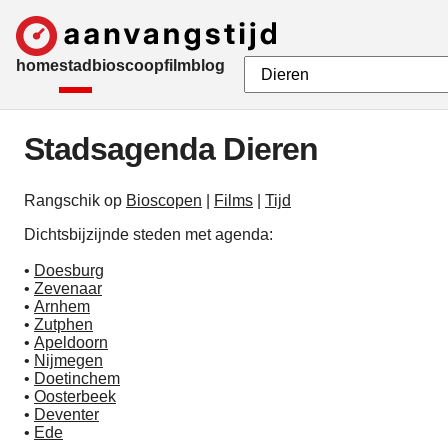
home
stad
bioscoop
film
blog
Stadsagenda Dieren
Rangschik op
Bioscopen
|
Films
|
Tijd
Dichtsbijzijnde steden met agenda:
•
Doesburg
•
Zevenaar
•
Arnhem
•
Zutphen
•
Apeldoorn
•
Nijmegen
•
Doetinchem
•
Oosterbeek
•
Deventer
•
Ede