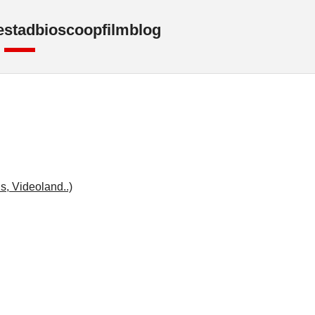
e
stad
bioscoop
film
blog
s, Videoland..)