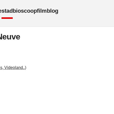
e
stad
bioscoop
film
blog
Neuve
s, Videoland..)