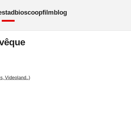
e
stad
bioscoop
film
blog
Évêque
s, Videoland..)