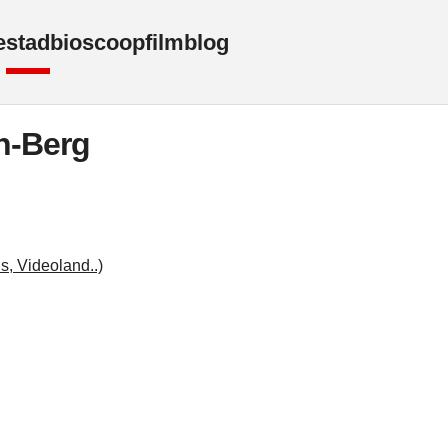
e
stad
bioscoop
film
blog
n-Berg
s, Videoland..)