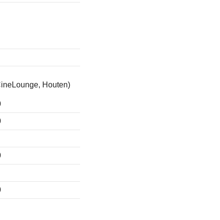
ineLounge, Houten)
0
0
0
0