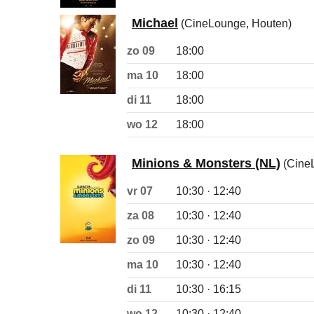
Michael
(CineLounge, Houten)
zo 09
18:00
ma 10
18:00
di 11
18:00
wo 12
18:00
Minions & Monsters (NL)
(Cine
vr 07
10:30 · 12:40
za 08
10:30 · 12:40
zo 09
10:30 · 12:40
ma 10
10:30 · 12:40
di 11
10:30 · 16:15
wo 12
10:30 · 12:40