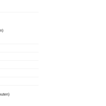
n)
uten)