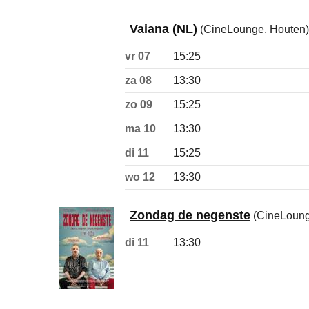
Vaiana (NL)
(CineLounge, Houten)
vr 07
15:25
za 08
13:30
zo 09
15:25
ma 10
13:30
di 11
15:25
wo 12
13:30
Zondag de negenste
(CineLoung
di 11
13:30