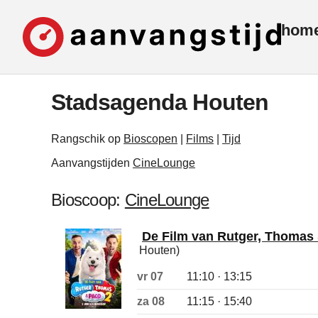
hom
Stadsagenda Houten
Rangschik op
Bioscopen
|
Films
|
Tijd
Aanvangstijden
CineLounge
Bioscoop:
CineLounge
De Film van Rutger, Thomas
Houten)
vr 07
11:10 · 13:15
za 08
11:15 · 15:40