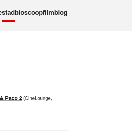
e
stad
bioscoop
film
blog
 & Paco 2
(CineLounge,