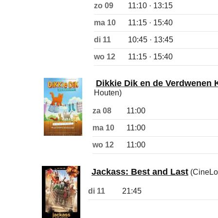
zo 09
11:10 · 13:15
ma 10
11:15 · 15:40
di 11
10:45 · 13:45
wo 12
11:15 · 15:40
Dikkie Dik en de Verdwenen 
Houten)
za 08
11:00
ma 10
11:00
wo 12
11:00
Jackass: Best and Last
(CineLo
di 11
21:45