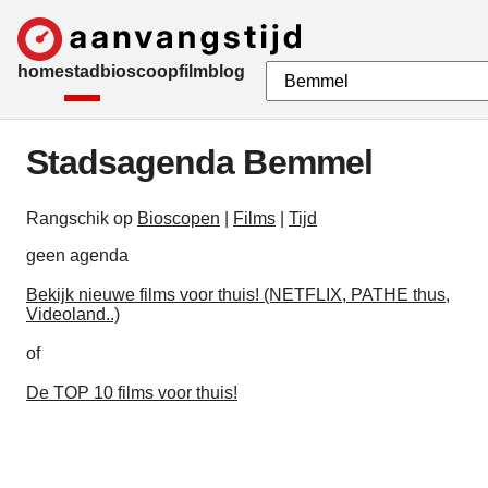
home
stad
bioscoop
film
blog
Stadsagenda Bemmel
Rangschik op
Bioscopen
|
Films
|
Tijd
geen agenda
Bekijk nieuwe films voor thuis! (NETFLIX, PATHE thus,
Videoland..)
of
De TOP 10 films voor thuis!