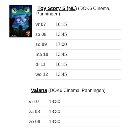
Toy Story 5 (NL)
(DOK6 Cinema,
Panningen)
vr 07
16:15
za 08
13:45
zo 09
17:00
ma 10
13:45
di 11
16:15
wo 12
13:45
Vaiana
(DOK6 Cinema, Panningen)
vr 07
18:30
za 08
18:30
zo 09
18:30