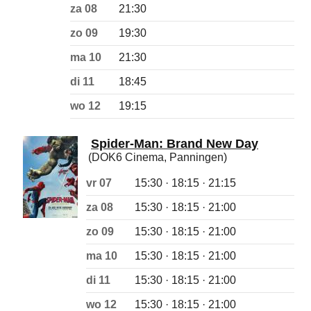
za 08
21:30
zo 09
19:30
ma 10
21:30
di 11
18:45
wo 12
19:15
Spider-Man: Brand New Day
(DOK6 Cinema, Panningen)
vr 07
15:30 · 18:15 · 21:15
za 08
15:30 · 18:15 · 21:00
zo 09
15:30 · 18:15 · 21:00
ma 10
15:30 · 18:15 · 21:00
di 11
15:30 · 18:15 · 21:00
wo 12
15:30 · 18:15 · 21:00