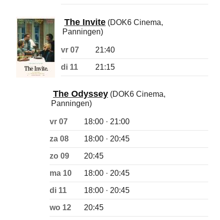
The Invite
(DOK6 Cinema,
Panningen)
vr 07
21:40
di 11
21:15
The Odyssey
(DOK6 Cinema,
Panningen)
vr 07
18:00 · 21:00
za 08
18:00 · 20:45
zo 09
20:45
ma 10
18:00 · 20:45
di 11
18:00 · 20:45
wo 12
20:45