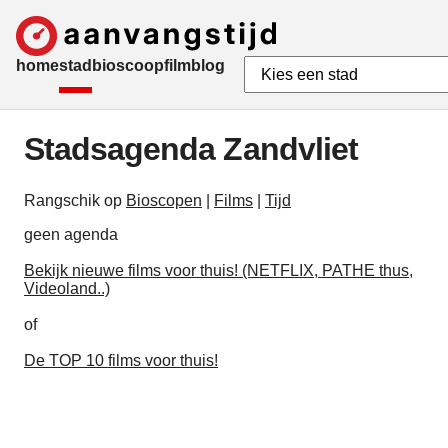
home
stad
bioscoop
film
blog
Stadsagenda Zandvliet
Rangschik op
Bioscopen
|
Films
|
Tijd
geen agenda
Bekijk nieuwe films voor thuis! (NETFLIX, PATHE thus,
Videoland..)
of
De TOP 10 films voor thuis!