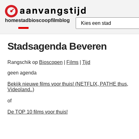
home
stad
bioscoop
film
blog
Stadsagenda Beveren
Rangschik op
Bioscopen
|
Films
|
Tijd
geen agenda
Bekijk nieuwe films voor thuis! (NETFLIX, PATHE thus,
Videoland..)
of
De TOP 10 films voor thuis!