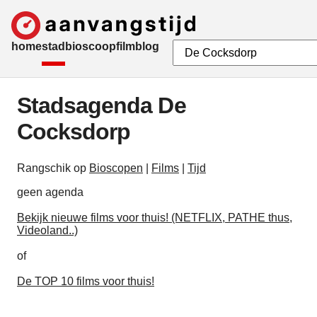
home
stad
bioscoop
film
blog
Stadsagenda De
Cocksdorp
Rangschik op
Bioscopen
|
Films
|
Tijd
geen agenda
Bekijk nieuwe films voor thuis! (NETFLIX, PATHE thus,
Videoland..)
of
De TOP 10 films voor thuis!