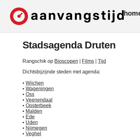
hom
Stadsagenda Druten
Rangschik op
Bioscopen
|
Films
|
Tijd
Dichtsbijzijnde steden met agenda:
•
Wijchen
•
Wageningen
•
Oss
•
Veenendaal
•
Oosterbeek
•
Malden
•
Ede
•
Uden
•
Nijmegen
•
Veghel