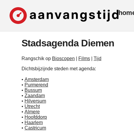
hom
Stadsagenda Diemen
Rangschik op
Bioscopen
|
Films
|
Tijd
Dichtsbijzijnde steden met agenda:
•
Amsterdam
•
Purmerend
•
Bussum
•
Zaandam
•
Hilversum
•
Utrecht
•
Almere
•
Hoofddorp
•
Haarlem
•
Castricum