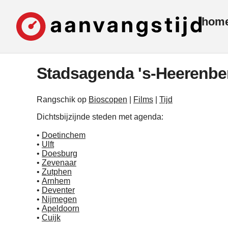
hom
Stadsagenda 's-Heerenbe
Rangschik op
Bioscopen
|
Films
|
Tijd
Dichtsbijzijnde steden met agenda:
•
Doetinchem
•
Ulft
•
Doesburg
•
Zevenaar
•
Zutphen
•
Arnhem
•
Deventer
•
Nijmegen
•
Apeldoorn
•
Cuijk