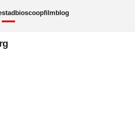
e
stad
bioscoop
film
blog
rg