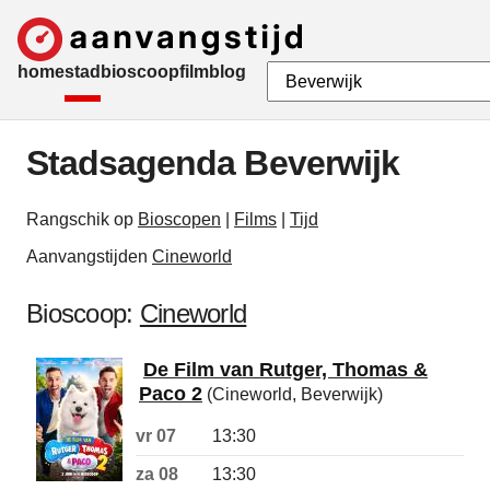
home
stad
bioscoop
film
blog
Stadsagenda Beverwijk
Rangschik op
Bioscopen
|
Films
|
Tijd
Aanvangstijden
Cineworld
Bioscoop:
Cineworld
De Film van Rutger, Thomas &
Paco 2
(Cineworld, Beverwijk)
vr 07
13:30
za 08
13:30