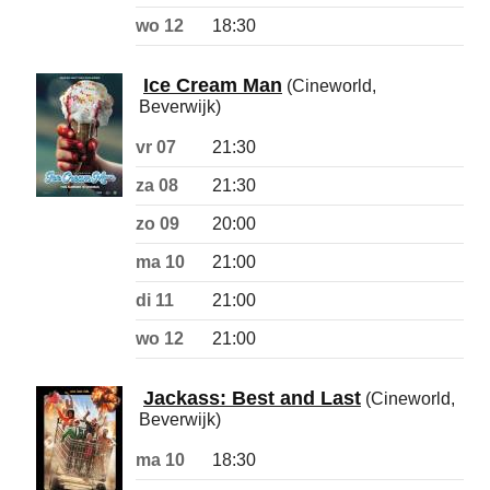
wo 12
18:30
Ice Cream Man
(Cineworld,
Beverwijk)
vr 07
21:30
za 08
21:30
zo 09
20:00
ma 10
21:00
di 11
21:00
wo 12
21:00
Jackass: Best and Last
(Cineworld,
Beverwijk)
ma 10
18:30