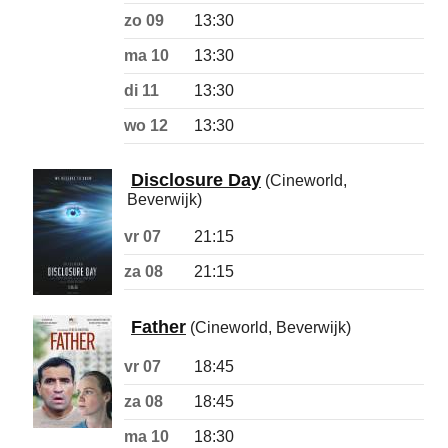
zo 09
13:30
ma 10
13:30
di 11
13:30
wo 12
13:30
Disclosure Day
(Cineworld,
Beverwijk)
vr 07
21:15
za 08
21:15
Father
(Cineworld, Beverwijk)
vr 07
18:45
za 08
18:45
ma 10
18:30