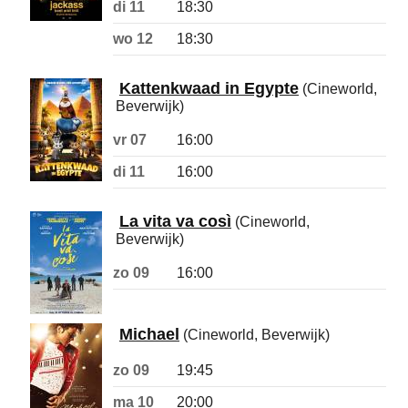
di 11
18:30
wo 12
18:30
Kattenkwaad in Egypte
(Cineworld,
Beverwijk)
vr 07
16:00
di 11
16:00
La vita va così
(Cineworld,
Beverwijk)
zo 09
16:00
Michael
(Cineworld, Beverwijk)
zo 09
19:45
ma 10
20:00