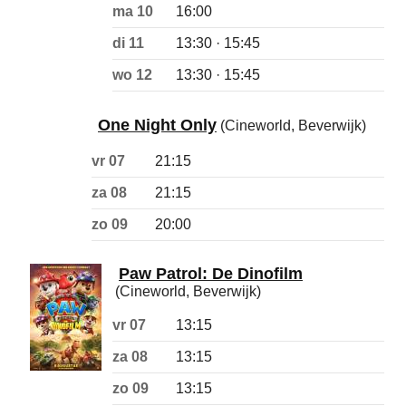
ma 10
16:00
di 11
13:30 · 15:45
wo 12
13:30 · 15:45
One Night Only
(Cineworld, Beverwijk)
vr 07
21:15
za 08
21:15
zo 09
20:00
Paw Patrol: De Dinofilm
(Cineworld, Beverwijk)
vr 07
13:15
za 08
13:15
zo 09
13:15