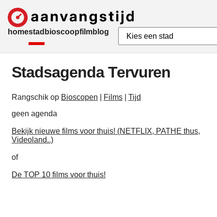
home
stad
bioscoop
film
blog
Stadsagenda Tervuren
Rangschik op
Bioscopen
|
Films
|
Tijd
geen agenda
Bekijk nieuwe films voor thuis! (NETFLIX, PATHE thus,
Videoland..)
of
De TOP 10 films voor thuis!