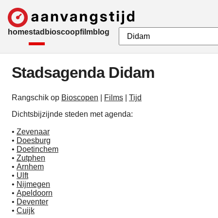
home
stad
bioscoop
film
blog
Stadsagenda Didam
Rangschik op
Bioscopen
|
Films
|
Tijd
Dichtsbijzijnde steden met agenda:
•
Zevenaar
•
Doesburg
•
Doetinchem
•
Zutphen
•
Arnhem
•
Ulft
•
Nijmegen
•
Apeldoorn
•
Deventer
•
Cuijk