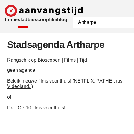
home
stad
bioscoop
film
blog
Stadsagenda Artharpe
Rangschik op
Bioscopen
|
Films
|
Tijd
geen agenda
Bekijk nieuwe films voor thuis! (NETFLIX, PATHE thus,
Videoland..)
of
De TOP 10 films voor thuis!