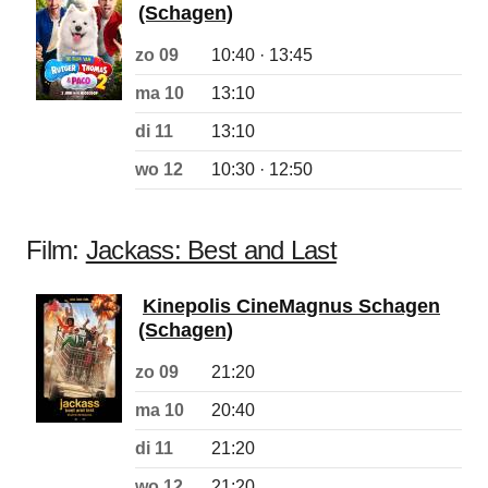
(Schagen)
zo 09
10:40 · 13:45
ma 10
13:10
di 11
13:10
wo 12
10:30 · 12:50
Film:
Jackass: Best and Last
Kinepolis CineMagnus Schagen
(Schagen)
zo 09
21:20
ma 10
20:40
di 11
21:20
wo 12
21:20