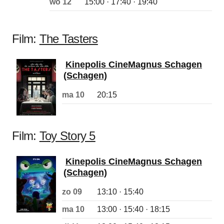
wo 12
15:00 · 17:40 · 19:40
Film:
The Tasters
Kinepolis CineMagnus Schagen
(Schagen)
ma 10
20:15
Film:
Toy Story 5
Kinepolis CineMagnus Schagen
(Schagen)
zo 09
13:10 · 15:40
ma 10
13:00 · 15:40 · 18:15