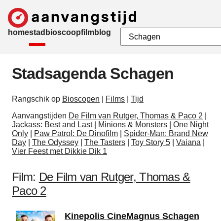
home
stad
bioscoop
film
blog
Stadsagenda Schagen
Rangschik op
Bioscopen
|
Films
|
Tijd
Aanvangstijden
De Film van Rutger, Thomas & Paco 2
|
Jackass: Best and Last
|
Minions & Monsters
|
One Night
Only
|
Paw Patrol: De Dinofilm
|
Spider-Man: Brand New
Day
|
The Odyssey
|
The Tasters
|
Toy Story 5
|
Vaiana
|
Vier Feest met Dikkie Dik 1
Film:
De Film van Rutger, Thomas &
Paco 2
Kinepolis CineMagnus Schagen