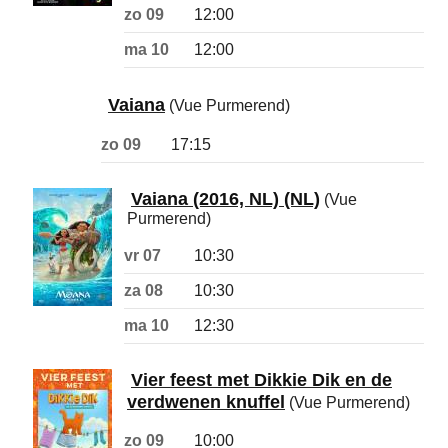
zo 09
12:00
ma 10
12:00
Vaiana
(Vue Purmerend)
zo 09
17:15
Vaiana (2016, NL) (NL)
(Vue
Purmerend)
vr 07
10:30
za 08
10:30
ma 10
12:30
Vier feest met Dikkie Dik en de
verdwenen knuffel
(Vue Purmerend)
zo 09
10:00